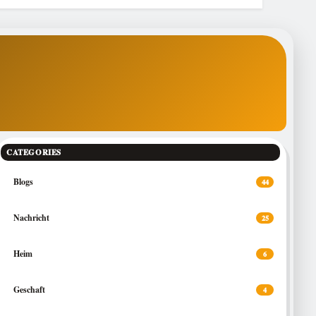
CATEGORIES
Blogs
44
Nachricht
25
Heim
6
Geschaft
4