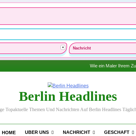
▾
Nachricht
Aufstelldach nachrüsten
Wie der Abbruch von Betonw
Wie ein Maler Ihrem Zu
Wie ein Bauplaner für 
Aufstelldach nachrüsten
Wie der Abbruch von Betonw
Wie ein Maler Ihrem Zu
Berlin Headlines
Wie ein Bauplaner für 
Aufstelldach nachrüsten
lge Topaktuelle Themen Und Nachrichten Auf Berlin Headlines Täglich
UBER UNS
NACHRICHT
GESCHAFT
HOME