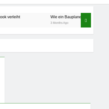
iht
Wie ein Bauplaner für mehr Sicherheit und
3 Months Ago