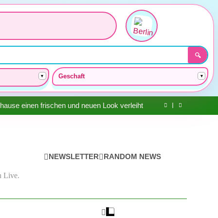
🔍
Geschaft
▾
▾
: Mehr Raum, mehr Freiheit für Ihren Camper
änden im Haus Ihre Renovierung erfolgreich
unterstützt
hause einen frischen und neuen Look verleiht
mehr Sicherheit und Qualität beim Bauen sorgt
: Mehr Raum, mehr Freiheit für Ihren Camper
änden im Haus Ihre Renovierung erfolgreich
unterstützt
hause einen frischen und neuen Look verleiht
mehr Sicherheit und Qualität beim Bauen sorgt
NEWSLETTER
RANDOM NEWS
: Mehr Raum, mehr Freiheit für Ihren Camper
 Live.