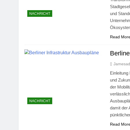
Kamagra Oral
Stadtgesel
und Stando
NACHRICHT
5 Months Ago
Unternehme
Die besten Di
Ökosystem
6 Months Ago
Read Mor
Berline
Jamesa
Einleitung
und Zukun
der Mobili
verlässlic
Ausbauplän
NACHRICHT
damit der 
pünktlich
Read Mor