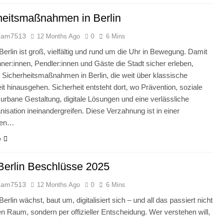
heitsmaßnahmen in Berlin
dam7513
12 Months Ago
0
6 Mins
 Berlin ist groß, vielfältig und rund um die Uhr in Bewegung. Damit
ner:innen, Pendler:innen und Gäste die Stadt sicher erleben,
 Sicherheitsmaßnahmen in Berlin, die weit über klassische
eit hinausgehen. Sicherheit entsteht dort, wo Prävention, soziale
urbane Gestaltung, digitale Lösungen und eine verlässliche
anisation ineinandergreifen. Diese Verzahnung ist in einer
den…
e
Berlin Beschlüsse 2025
dam7513
12 Months Ago
0
6 Mins
Berlin wächst, baut um, digitalisiert sich – und all das passiert nicht
ren Raum, sondern per offizieller Entscheidung. Wer verstehen will,