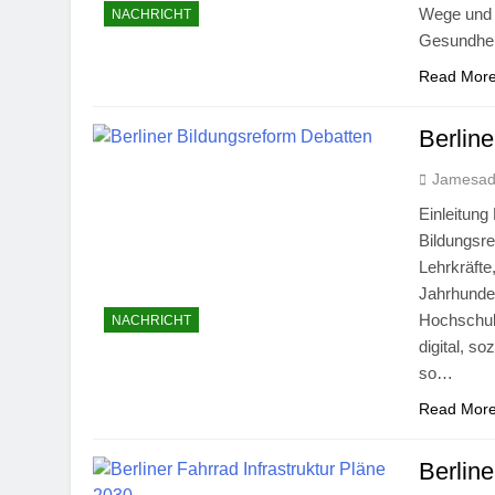
Wege und 
NACHRICHT
Gesundhe
Read Mor
Berlin
Jamesa
Einleitung
Bildungsre
Lehrkräfte
Jahrhunder
Hochschule
NACHRICHT
digital, s
so…
Read Mor
Berline