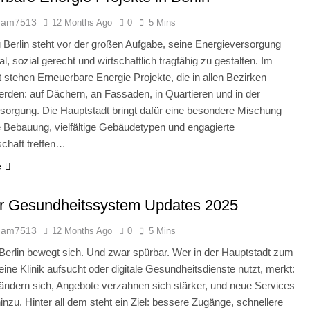
dam7513
12 Months Ago
0
5 Mins
 Berlin steht vor der großen Aufgabe, seine Energieversorgung
al, sozial gerecht und wirtschaftlich tragfähig zu gestalten. Im
t stehen Erneuerbare Energie Projekte, die in allen Bezirken
erden: auf Dächern, an Fassaden, in Quartieren und in der
orgung. Die Hauptstadt bringt dafür eine besondere Mischung
e Bebauung, vielfältige Gebäudetypen und engagierte
lschaft treffen…
e
er Gesundheitssystem Updates 2025
dam7513
12 Months Ago
0
5 Mins
 Berlin bewegt sich. Und zwar spürbar. Wer in der Hauptstadt zum
 eine Klinik aufsucht oder digitale Gesundheitsdienste nutzt, merkt:
ändern sich, Angebote verzahnen sich stärker, und neue Services
zu. Hinter all dem steht ein Ziel: bessere Zugänge, schnellere