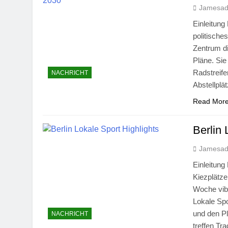
Jamesa
Einleitung 
politische
Zentrum di
Pläne. Sie
Radstreif
NACHRICHT
Abstellplä
Read Mor
Berlin 
Jamesa
Einleitung
Kiezplätze
Woche vibr
Lokale Sp
und den Pl
NACHRICHT
treffen Tr