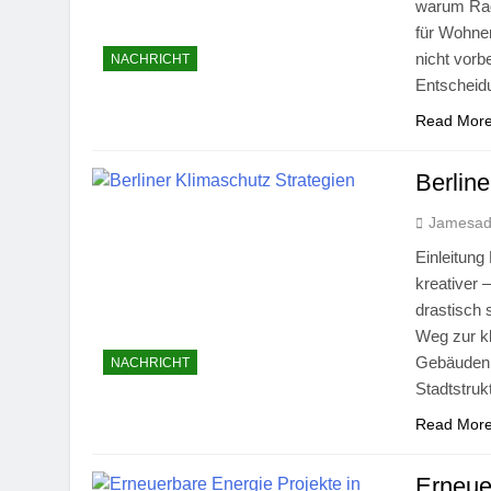
warum Rad
für Wohne
nicht vorb
NACHRICHT
Entschei
Read Mor
Berline
Jamesa
Einleitung
kreativer 
drastisch 
Weg zur kl
Gebäuden, 
NACHRICHT
Stadtstruk
Read Mor
Erneuer