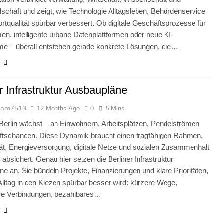
 Jelly für Männer, die eine schnellere Wirkung bevorzugen
lschaft und zeigt, wie Technologie Alltagsleben, Behördenservice
rtqualität spürbar verbessert. Ob digitale Geschäftsprozesse für
n, intelligente urbane Datenplattformen oder neue KI-
enstleistungen für die langfristige Gesundheit Ihres Haustieres
e – überall entstehen gerade konkrete Lösungen, die…
e
r Infrastruktur Ausbaupläne
dam7513
12 Months Ago
0
5 Mins
 Berlin wächst – an Einwohnern, Arbeitsplätzen, Pendelströmen
ftschancen. Diese Dynamik braucht einen tragfähigen Rahmen,
tät, Energieversorgung, digitale Netze und sozialen Zusammenhalt
h absichert. Genau hier setzen die Berliner Infrastruktur
e an. Sie bündeln Projekte, Finanzierungen und klare Prioritäten,
Alltag in den Kiezen spürbar besser wird: kürzere Wege,
ere Verbindungen, bezahlbares…
e