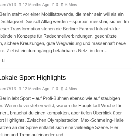
dam7513
12 Months Ago
0
6 Mins
Berlin steht vor einer Mobilitätswende, die mehr sein will als ein
s Schlagwort: Sie soll Alltag werden – spürbar, messbar, sicher. Im
eser Transformation stehen die Berliner Fahrrad Infrastruktur
 bündeln Konzepte für Radschnellverbindungen, geschützte
en, sichere Kreuzungen, gute Wegweisung und massenhaft neue
tze. Ziel ist ein durchgängig befahrbares Netz, in dem…
e
Lokale Sport Highlights
dam7513
12 Months Ago
0
4 Mins
 Berlin lebt Sport – auf Profi-Bühnen ebenso wie auf staubigen
n. Wenn du verstehen willst, warum die Hauptstadt Woche für
iert, brauchst du einen kompakten, aber tiefen Überblick über
ort Highlights. Zwischen Olympiastadion, Max-Schmeling-Halle
ätzen an der Spree entfaltet sich eine vielseitige Szene. Hier
adition und Trend aufeinander und…