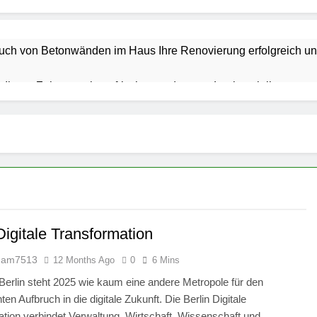
uch von Betonwänden im Haus Ihre Renovierung erfolgreich unt
r Ihrem Zuhause einen frischen und neuen Look verleiht
aner für mehr Sicherheit und Qualität beim Bauen sorgt
 nachrüsten: Mehr Raum, mehr Freiheit für Ihren Camper
gsunternehmen Ihren Umzug schneller und sicherer macht
nt-Software: Die besten Lösungen für moderne Unternehmen
Digitale Transformation
dam7513
12 Months Ago
0
6 Mins
pgrades für eine zeitgemäße und funktionale Hausrenovierung
 Berlin steht 2025 wie kaum eine andere Metropole für den
Wertsteigerung: Die Bedeutung der Gartengestaltung für Ihre Im
en Aufbruch in die digitale Zukunft. Die Berlin Digitale
tion verbindet Verwaltung, Wirtschaft, Wissenschaft und