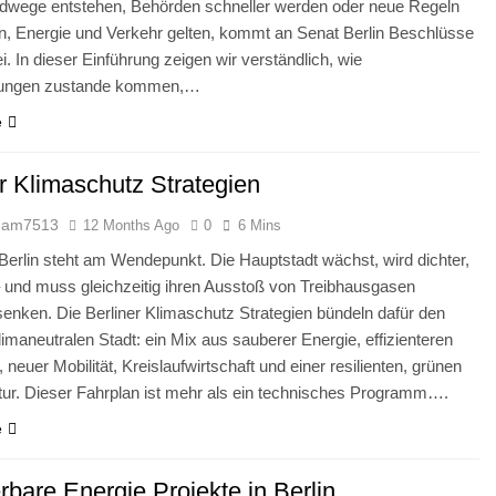
wege entstehen, Behörden schneller werden oder neue Regeln
n, Energie und Verkehr gelten, kommt an Senat Berlin Beschlüsse
ei. In dieser Einführung zeigen wir verständlich, wie
dungen zustande kommen,…
e
r Klimaschutz Strategien
dam7513
12 Months Ago
0
6 Mins
 Berlin steht am Wendepunkt. Die Hauptstadt wächst, wird dichter,
– und muss gleichzeitig ihren Ausstoß von Treibhausgasen
senken. Die Berliner Klimaschutz Strategien bündeln dafür den
imaneutralen Stadt: ein Mix aus sauberer Energie, effizienteren
neuer Mobilität, Kreislaufwirtschaft und einer resilienten, grünen
tur. Dieser Fahrplan ist mehr als ein technisches Programm….
e
bare Energie Projekte in Berlin