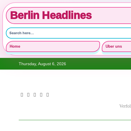
Berlin Headlines
Home
Uber uns
Skip
Thursday, August 6, 2026
to
content
Verfo