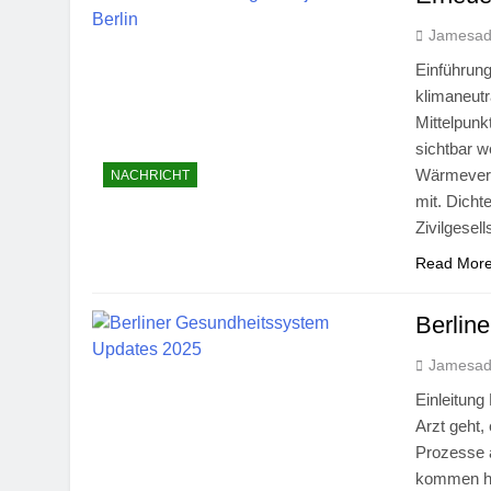
Jamesa
Einführung
klimaneutr
Mittelpunk
sichtbar w
Wärmevers
NACHRICHT
mit. Dicht
Zivilgesel
Read Mor
Berlin
Jamesa
Einleitung
Arzt geht,
Prozesse 
kommen hin