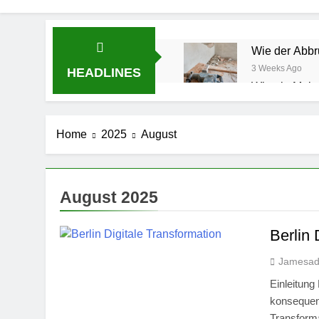
Wie der Abbr
3 Weeks Ago
HEADLINES
Wie ein Male
2 Months Ago
Wie ein Baupl
Home
2025
August
3 Months Ago
Aufstelldach
3 Months Ago
Wie ein Umzu
August 2025
4 Months Ago
HR-Manageme
Berlin 
4 Months Ago
Jamesa
Die besten U
5 Months Ago
Einleitung
Ästhetik und 
konsequent
Transforma
5 Months Ago