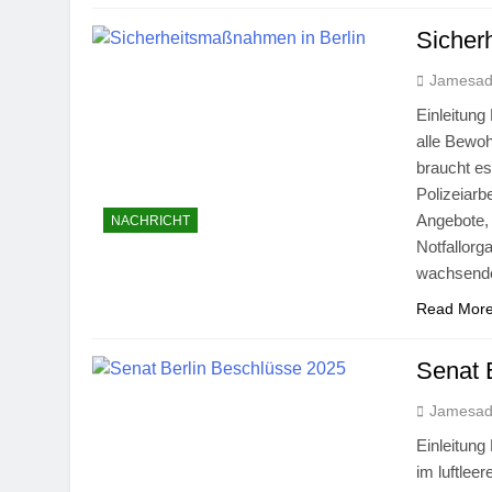
Sicher
Jamesa
Einleitung
alle Bewoh
braucht es
Polizeiarb
Angebote, 
NACHRICHT
Notfallorg
wachsen
Read Mor
Senat 
Jamesa
Einleitung 
im luftlee