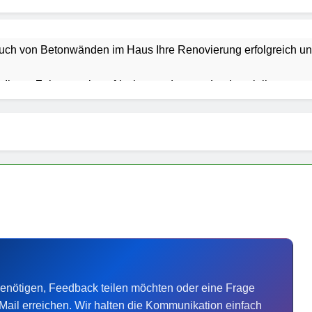
uch von Betonwänden im Haus Ihre Renovierung erfolgreich unt
r Ihrem Zuhause einen frischen und neuen Look verleiht
aner für mehr Sicherheit und Qualität beim Bauen sorgt
 nachrüsten: Mehr Raum, mehr Freiheit für Ihren Camper
gsunternehmen Ihren Umzug schneller und sicherer macht
nt-Software: Die besten Lösungen für moderne Unternehmen
pgrades für eine zeitgemäße und funktionale Hausrenovierung
benötigen, Feedback teilen möchten oder eine Frage
Wertsteigerung: Die Bedeutung der Gartengestaltung für Ihre Im
Mail erreichen. Wir halten die Kommunikation einfach