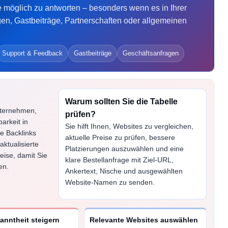
e möglich zu antworten – besonders wenn es in Ihrer
 Jelly für Männer, die eine schnellere Wirkung bevorzugen
gen, Gastbeiträge, Partnerschaften oder allgemeinen
enstleistungen für die langfristige Gesundheit Ihres Haustieres
Support & Feedback
Gastbeiträge
Geschäftsanfragen
Warum sollten Sie die Tabelle
nternehmen,
prüfen?
arkeit in
Sie hilft Ihnen, Websites zu vergleichen,
e Backlinks
aktuelle Preise zu prüfen, bessere
ktualisierte
Platzierungen auszuwählen und eine
eise, damit Sie
klare Bestellanfrage mit Ziel-URL,
en.
Ankertext, Nische und ausgewählten
Website-Namen zu senden.
nntheit steigern
Relevante Websites auswählen