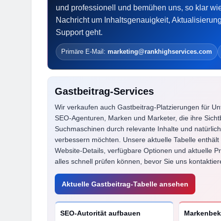
und professionell und bemühen uns, so klar wi
Kamagra Oral
Nachricht um Inhaltsgenauigkeit, Aktualisierun
5 Months Ago
Support geht.
Die besten Di
6 Months Ago
Primäre E-Mail:
marketing@rankhighservices.com
Gastbeitrag-Services
Wir verkaufen auch Gastbeitrag-Platzierungen für U
SEO-Agenturen, Marken und Marketer, die ihre Sichtb
Suchmaschinen durch relevante Inhalte und natürlich
verbessern möchten. Unsere aktuelle Tabelle enthält a
Website-Details, verfügbare Optionen und aktuelle Pr
alles schnell prüfen können, bevor Sie uns kontaktier
Aktuelle Gastbeitrag-Tabelle ansehen
SEO-Autorität aufbauen
Markenbeka