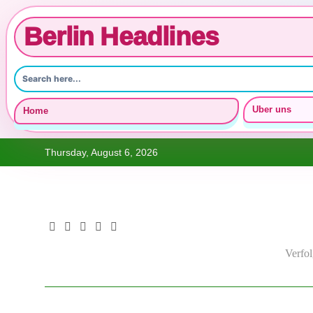
Berlin Headlines
Uber uns
Home
Skip
Thursday, August 6, 2026
to
content
Verfo