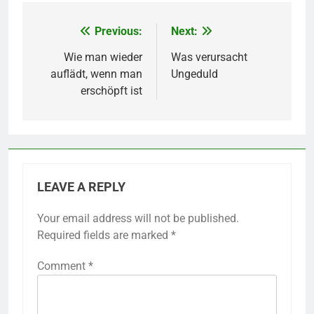
Previous:
Next:
Post
navigation
Wie man wieder
Was verursacht
auflädt, wenn man
Ungeduld
erschöpft ist
LEAVE A REPLY
Your email address will not be published.
Required fields are marked
*
Comment
*