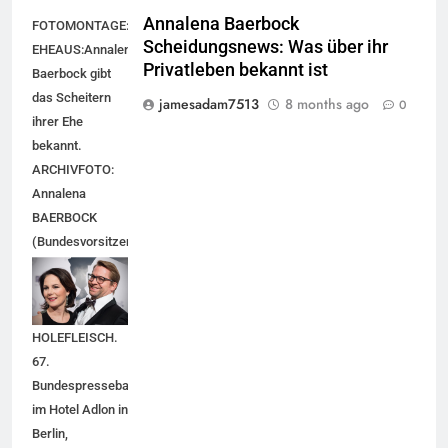
Annalena Baerbock
FOTOMONTAGE:
Scheidungsnews: Was über ihr
EHEAUS:Annalena
Privatleben bekannt ist
Baerbock gibt
das Scheitern
jamesadam7513
8 months ago
0
ihrer Ehe
bekannt.
ARCHIVFOTO:
Annalena
BAERBOCK
(Bundesvorsitzende
Buendnis90/DieGruenen)
mit Ehemann
Daniel
HOLEFLEISCH.
67.
Bundespresseball
im Hotel Adlon in
Berlin,