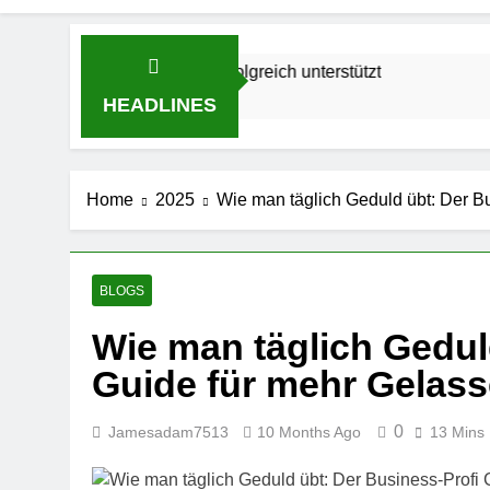
novierung erfolgreich unterstützt
Wie ein Ma
1 Month Ago
HEADLINES
Home
2025
Wie man täglich Geduld übt: Der B
BLOGS
Wie man täglich Gedul
Guide für mehr Gelass
0
Jamesadam7513
10 Months Ago
13 Mins