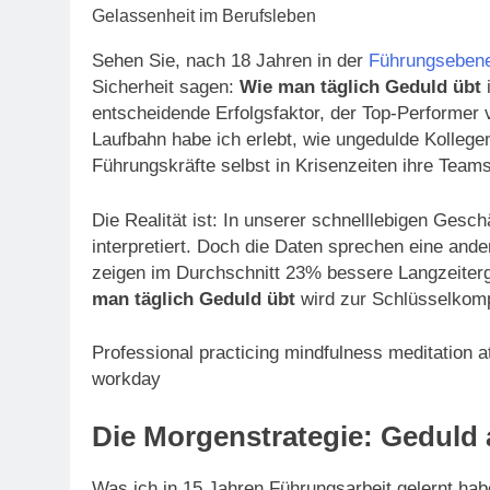
Sehen Sie, nach 18 Jahren in der
Führungsebene
Sicherheit sagen:
Wie man täglich Geduld übt
i
entscheidende Erfolgsfaktor, der Top-Performer 
Laufbahn habe ich erlebt, wie ungedulde Kollegen
Führungskräfte selbst in Krisenzeiten ihre Teams
Die Realität ist: In unserer schnelllebigen Gesc
interpretiert. Doch die Daten sprechen eine an
zeigen im Durchschnitt 23% bessere Langzeiterg
man täglich Geduld übt
wird zur Schlüsselkomp
Professional practicing mindfulness meditation at
workday
Die Morgenstrategie: Geduld 
Was ich in 15 Jahren Führungsarbeit gelernt hab