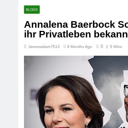
BLOGS
Annalena Baerbock S
ihr Privatleben bekannt
0
Jamesadam7513
8 Months Ago
9 Mins