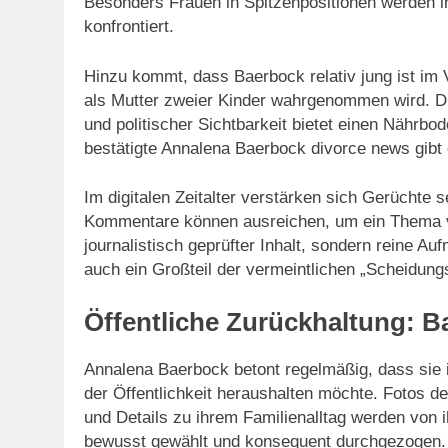
Besonders Frauen in Spitzenpositionen werden 
konfrontiert.
Hinzu kommt, dass Baerbock relativ jung ist im
als Mutter zweier Kinder wahrgenommen wird. D
und politischer Sichtbarkeit bietet einen Nährb
bestätigte Annalena Baerbock divorce news gibt e
Im digitalen Zeitalter verstärken sich Gerüchte 
Kommentare können ausreichen, um ein Thema vir
journalistisch geprüfter Inhalt, sondern reine A
auch ein Großteil der vermeintlichen „Scheidun
Öffentliche Zurückhaltung: 
Annalena Baerbock betont regelmäßig, dass sie i
der Öffentlichkeit heraushalten möchte. Fotos d
und Details zu ihrem Familienalltag werden von ih
bewusst gewählt und konsequent durchgezogen.