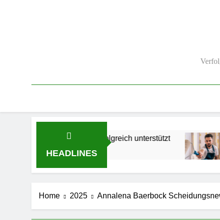
Verfo
ovierung erfolgreich unterstützt
Wie ein Mal
2 Months Ago
HEADLINES
Home
2025
Annalena Baerbock Scheidungsnews