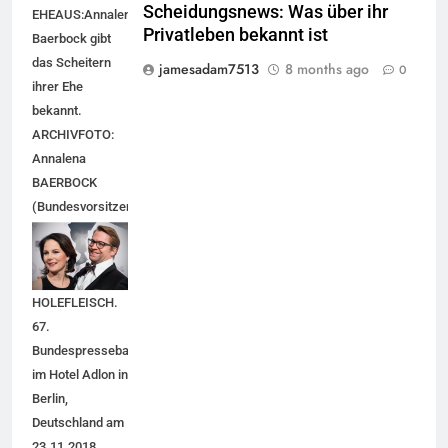
Scheidungsnews: Was über ihr
EHEAUS:Annalena
Privatleben bekannt ist
Baerbock gibt
das Scheitern
jamesadam7513
8 months ago
0
ihrer Ehe
bekannt.
ARCHIVFOTO:
Annalena
BAERBOCK
(Bundesvorsitzende
Buendnis90/DieGruenen)
mit Ehemann
Daniel
HOLEFLEISCH.
67.
Bundespresseball
im Hotel Adlon in
Berlin,
Deutschland am
23.11.2018.