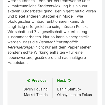
werden können – von der Verkehrswende über
klimafreundliche Stadtentwicklung bis hin zur
aktiven Bürgerbeteiligung. Berlin geht mutig voran
und bietet anderen Städten ein Modell, wie
ökologischer Umbau funktionieren kann. Um
langfristig erfolgreich zu sein, müssen Politik,
Wirtschaft und Zivilgesellschaft weiterhin eng
zusammenarbeiten. Nur so kann sichergestellt
werden, dass die
Berliner Umweltpolitik
Veränderungen
nicht nur auf dem Papier stehen,
sondern echte Wirkung entfalten – für eine
lebenswertere, gesündere und nachhaltigere
Hauptstadt.
Previous:
Next:
Post
navigation
Berlin Housing
Berlin Startup-
Market Trends
Ökosystem im Fokus