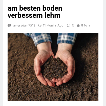
am besten boden
verbessern lehm
0
Jamesadam7513
11 Months Ago
8 Mins