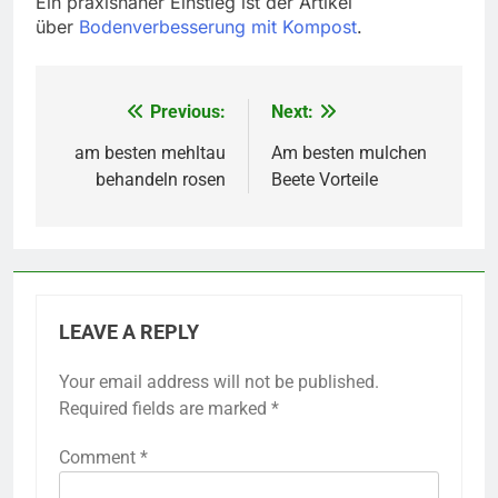
Ein praxisnaher Einstieg ist der Artikel
über
Bodenverbesserung mit Kompost
.
Previous:
Next:
Post
navigation
am besten mehltau
Am besten mulchen
behandeln rosen
Beete Vorteile
LEAVE A REPLY
Your email address will not be published.
Required fields are marked
*
Comment
*