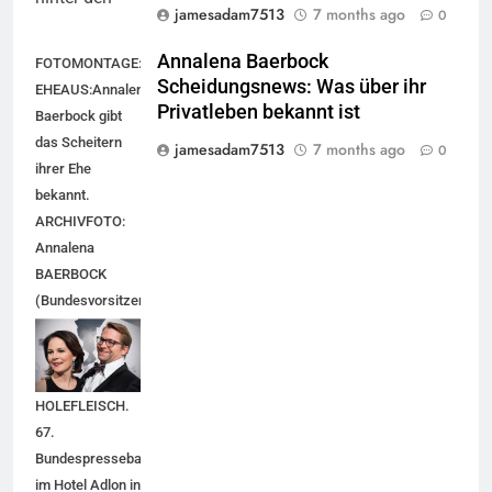
jamesadam7513
7 months ago
0
Annalena Baerbock
FOTOMONTAGE:
Scheidungsnews: Was über ihr
EHEAUS:Annalena
Privatleben bekannt ist
Baerbock gibt
das Scheitern
jamesadam7513
7 months ago
0
ihrer Ehe
bekannt.
ARCHIVFOTO:
Annalena
BAERBOCK
(Bundesvorsitzende
Buendnis90/DieGruenen)
mit Ehemann
Daniel
HOLEFLEISCH.
67.
Bundespresseball
im Hotel Adlon in